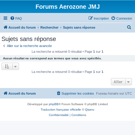
Forums Aerozone JMJ
FAQ
Inscription
Connexion
R
Accueil du forum
Rechercher
Sujets sans réponse
e
Sujets sans réponse
c
Aller sur la recherche avancée
h
La recherche a retourné 0 résultat • Page
1
sur
1
e
Aucun résultat ne correspond aux termes que vous avez spécifiés.
r
c
La recherche a retourné 0 résultat • Page
1
sur
1
h
Aller
e
r
Accueil du forum
Supprimer les cookies
Fuseau horaire sur
UTC
Développé par
phpBB
® Forum Software © phpBB Limited
Traduction française officielle
©
Qiaeru
Confidentialité
|
Conditions