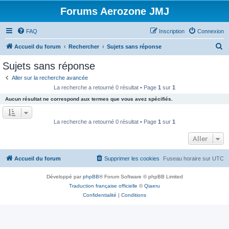
Forums Aerozone JMJ
FAQ
Inscription
Connexion
R
Accueil du forum
Rechercher
Sujets sans réponse
e
Sujets sans réponse
c
Aller sur la recherche avancée
h
La recherche a retourné 0 résultat • Page
1
sur
1
e
Aucun résultat ne correspond aux termes que vous avez spécifiés.
r
c
La recherche a retourné 0 résultat • Page
1
sur
1
h
Aller
e
r
Accueil du forum
Supprimer les cookies
Fuseau horaire sur
UTC
Développé par
phpBB
® Forum Software © phpBB Limited
Traduction française officielle
©
Qiaeru
Confidentialité
|
Conditions