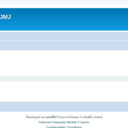
 JMJ
Développé par
phpBB
® Forum Software © phpBB Limited
Traduction française officielle
©
Qiaeru
Confidentialité
|
Conditions