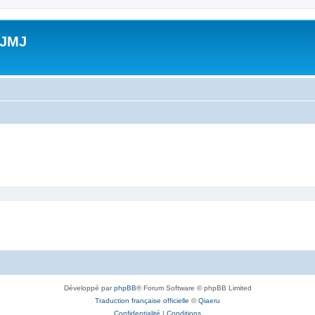
 JMJ
Développé par
phpBB
® Forum Software © phpBB Limited
Traduction française officielle
©
Qiaeru
Confidentialité
|
Conditions