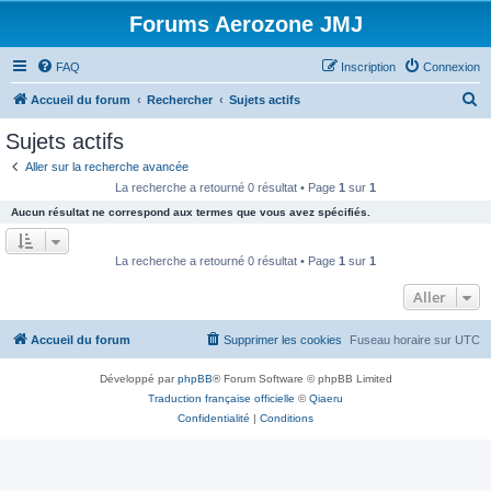
Forums Aerozone JMJ
FAQ
Inscription
Connexion
R
Accueil du forum
Rechercher
Sujets actifs
e
Sujets actifs
c
Aller sur la recherche avancée
h
La recherche a retourné 0 résultat • Page
1
sur
1
e
Aucun résultat ne correspond aux termes que vous avez spécifiés.
r
c
La recherche a retourné 0 résultat • Page
1
sur
1
h
Aller
e
r
Accueil du forum
Supprimer les cookies
Fuseau horaire sur
UTC
Développé par
phpBB
® Forum Software © phpBB Limited
Traduction française officielle
©
Qiaeru
Confidentialité
|
Conditions