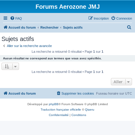
Forums Aerozone JMJ
FAQ
Inscription
Connexion
R
Accueil du forum
Rechercher
Sujets actifs
e
Sujets actifs
c
Aller sur la recherche avancée
h
La recherche a retourné 0 résultat • Page
1
sur
1
e
Aucun résultat ne correspond aux termes que vous avez spécifiés.
r
c
La recherche a retourné 0 résultat • Page
1
sur
1
h
Aller
e
r
Accueil du forum
Supprimer les cookies
Fuseau horaire sur
UTC
Développé par
phpBB
® Forum Software © phpBB Limited
Traduction française officielle
©
Qiaeru
Confidentialité
|
Conditions