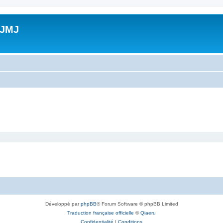
 JMJ
Développé par
phpBB
® Forum Software © phpBB Limited
Traduction française officielle
©
Qiaeru
Confidentialité
|
Conditions