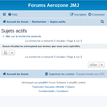
Forums Aerozone JMJ
FAQ
Inscription
Connexion
R
Accueil du forum
Rechercher
Sujets actifs
e
Sujets actifs
c
Aller sur la recherche avancée
h
La recherche a retourné 0 résultat • Page
1
sur
1
e
Aucun résultat ne correspond aux termes que vous avez spécifiés.
r
c
La recherche a retourné 0 résultat • Page
1
sur
1
h
Aller
e
r
Accueil du forum
Supprimer les cookies
Fuseau horaire sur
UTC
Développé par
phpBB
® Forum Software © phpBB Limited
Traduction française officielle
©
Qiaeru
Confidentialité
|
Conditions