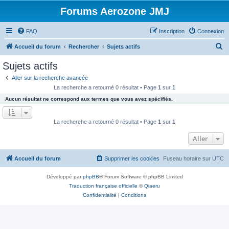
Forums Aerozone JMJ
FAQ
Inscription
Connexion
R
Accueil du forum
Rechercher
Sujets actifs
e
Sujets actifs
c
Aller sur la recherche avancée
h
La recherche a retourné 0 résultat • Page
1
sur
1
e
Aucun résultat ne correspond aux termes que vous avez spécifiés.
r
c
La recherche a retourné 0 résultat • Page
1
sur
1
h
Aller
e
r
Accueil du forum
Supprimer les cookies
Fuseau horaire sur
UTC
Développé par
phpBB
® Forum Software © phpBB Limited
Traduction française officielle
©
Qiaeru
Confidentialité
|
Conditions