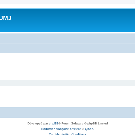
 JMJ
Développé par
phpBB
® Forum Software © phpBB Limited
Traduction française officielle
©
Qiaeru
Confidentialité
|
Conditions