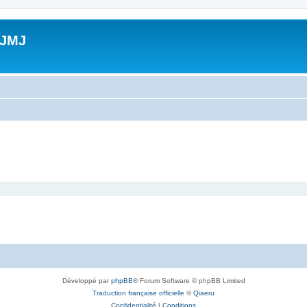
 JMJ
Développé par
phpBB
® Forum Software © phpBB Limited
Traduction française officielle
©
Qiaeru
Confidentialité
|
Conditions