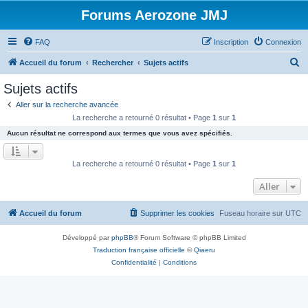
Forums Aerozone JMJ
FAQ
Inscription
Connexion
R
Accueil du forum
Rechercher
Sujets actifs
e
Sujets actifs
c
Aller sur la recherche avancée
h
La recherche a retourné 0 résultat • Page
1
sur
1
e
Aucun résultat ne correspond aux termes que vous avez spécifiés.
r
c
La recherche a retourné 0 résultat • Page
1
sur
1
h
Aller
e
r
Accueil du forum
Supprimer les cookies
Fuseau horaire sur
UTC
Développé par
phpBB
® Forum Software © phpBB Limited
Traduction française officielle
©
Qiaeru
Confidentialité
|
Conditions