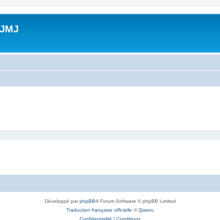
 JMJ
Développé par
phpBB
® Forum Software © phpBB Limited
Traduction française officielle
©
Qiaeru
Confidentialité
|
Conditions