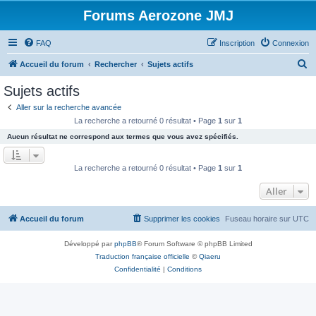
Forums Aerozone JMJ
FAQ
Inscription
Connexion
R
Accueil du forum
Rechercher
Sujets actifs
e
Sujets actifs
c
Aller sur la recherche avancée
h
La recherche a retourné 0 résultat • Page
1
sur
1
e
Aucun résultat ne correspond aux termes que vous avez spécifiés.
r
c
La recherche a retourné 0 résultat • Page
1
sur
1
h
Aller
e
r
Accueil du forum
Supprimer les cookies
Fuseau horaire sur
UTC
Développé par
phpBB
® Forum Software © phpBB Limited
Traduction française officielle
©
Qiaeru
Confidentialité
|
Conditions