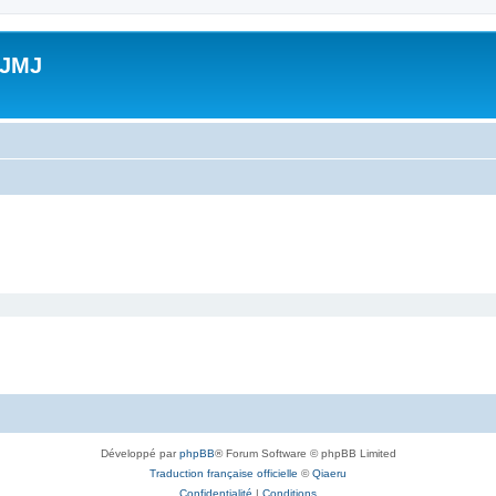
 JMJ
Développé par
phpBB
® Forum Software © phpBB Limited
Traduction française officielle
©
Qiaeru
Confidentialité
|
Conditions