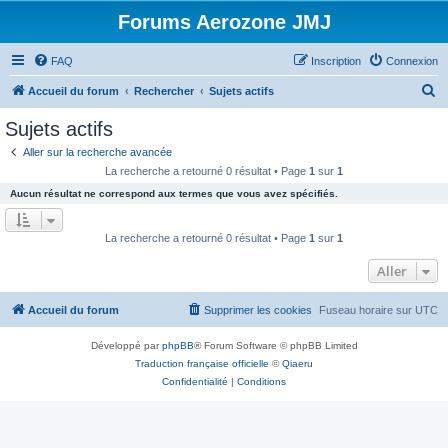
Forums Aerozone JMJ
FAQ
Inscription
Connexion
R
Accueil du forum
Rechercher
Sujets actifs
e
Sujets actifs
c
Aller sur la recherche avancée
h
La recherche a retourné 0 résultat • Page
1
sur
1
e
Aucun résultat ne correspond aux termes que vous avez spécifiés.
r
c
La recherche a retourné 0 résultat • Page
1
sur
1
h
Aller
e
r
Accueil du forum
Supprimer les cookies
Fuseau horaire sur
UTC
Développé par
phpBB
® Forum Software © phpBB Limited
Traduction française officielle
©
Qiaeru
Confidentialité
|
Conditions