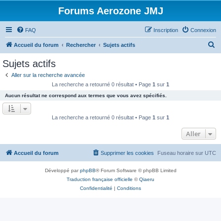
Forums Aerozone JMJ
FAQ
Inscription
Connexion
R
Accueil du forum
Rechercher
Sujets actifs
e
Sujets actifs
c
Aller sur la recherche avancée
h
La recherche a retourné 0 résultat • Page
1
sur
1
e
Aucun résultat ne correspond aux termes que vous avez spécifiés.
r
c
La recherche a retourné 0 résultat • Page
1
sur
1
h
Aller
e
r
Accueil du forum
Supprimer les cookies
Fuseau horaire sur
UTC
Développé par
phpBB
® Forum Software © phpBB Limited
Traduction française officielle
©
Qiaeru
Confidentialité
|
Conditions