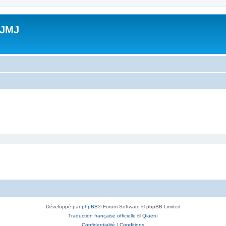
 JMJ
Développé par
phpBB
® Forum Software © phpBB Limited
Traduction française officielle
©
Qiaeru
Confidentialité
|
Conditions