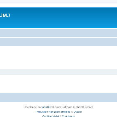
 JMJ
Développé par
phpBB
® Forum Software © phpBB Limited
Traduction française officielle
©
Qiaeru
Confidentialité
|
Conditions