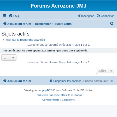
Forums Aerozone JMJ
FAQ
Inscription
Connexion
R
Accueil du forum
Rechercher
Sujets actifs
e
Sujets actifs
c
Aller sur la recherche avancée
h
La recherche a retourné 0 résultat • Page
1
sur
1
e
Aucun résultat ne correspond aux termes que vous avez spécifiés.
r
c
La recherche a retourné 0 résultat • Page
1
sur
1
h
Aller
e
r
Accueil du forum
Supprimer les cookies
Fuseau horaire sur
UTC
Développé par
phpBB
® Forum Software © phpBB Limited
Traduction française officielle
©
Qiaeru
Confidentialité
|
Conditions