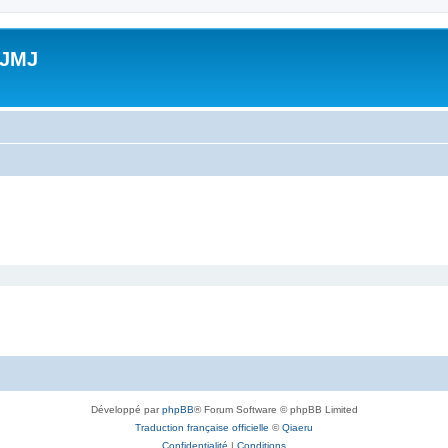
 JMJ
Développé par
phpBB
® Forum Software © phpBB Limited
Traduction française officielle
©
Qiaeru
Confidentialité
|
Conditions