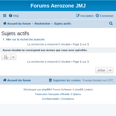
Forums Aerozone JMJ
FAQ
Inscription
Connexion
R
Accueil du forum
Rechercher
Sujets actifs
e
Sujets actifs
c
Aller sur la recherche avancée
h
La recherche a retourné 0 résultat • Page
1
sur
1
e
Aucun résultat ne correspond aux termes que vous avez spécifiés.
r
c
La recherche a retourné 0 résultat • Page
1
sur
1
h
Aller
e
r
Accueil du forum
Supprimer les cookies
Fuseau horaire sur
UTC
Développé par
phpBB
® Forum Software © phpBB Limited
Traduction française officielle
©
Qiaeru
Confidentialité
|
Conditions