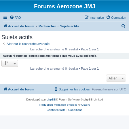
Forums Aerozone JMJ
FAQ
Inscription
Connexion
R
Accueil du forum
Rechercher
Sujets actifs
e
Sujets actifs
c
Aller sur la recherche avancée
h
La recherche a retourné 0 résultat • Page
1
sur
1
e
Aucun résultat ne correspond aux termes que vous avez spécifiés.
r
c
La recherche a retourné 0 résultat • Page
1
sur
1
h
Aller
e
r
Accueil du forum
Supprimer les cookies
Fuseau horaire sur
UTC
Développé par
phpBB
® Forum Software © phpBB Limited
Traduction française officielle
©
Qiaeru
Confidentialité
|
Conditions