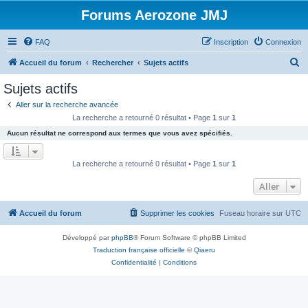
Forums Aerozone JMJ
FAQ
Inscription
Connexion
R
Accueil du forum
Rechercher
Sujets actifs
e
Sujets actifs
c
Aller sur la recherche avancée
h
La recherche a retourné 0 résultat • Page
1
sur
1
e
Aucun résultat ne correspond aux termes que vous avez spécifiés.
r
c
La recherche a retourné 0 résultat • Page
1
sur
1
h
Aller
e
r
Accueil du forum
Supprimer les cookies
Fuseau horaire sur
UTC
Développé par
phpBB
® Forum Software © phpBB Limited
Traduction française officielle
©
Qiaeru
Confidentialité
|
Conditions