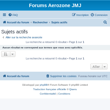
Forums Aerozone JMJ
FAQ
Inscription
Connexion
R
Accueil du forum
Rechercher
Sujets actifs
e
Sujets actifs
c
Aller sur la recherche avancée
h
La recherche a retourné 0 résultat • Page
1
sur
1
e
Aucun résultat ne correspond aux termes que vous avez spécifiés.
r
c
La recherche a retourné 0 résultat • Page
1
sur
1
h
Aller
e
r
Accueil du forum
Supprimer les cookies
Fuseau horaire sur
UTC
Développé par
phpBB
® Forum Software © phpBB Limited
Traduction française officielle
©
Qiaeru
Confidentialité
|
Conditions