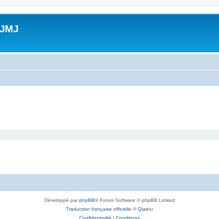
 JMJ
Développé par
phpBB
® Forum Software © phpBB Limited
Traduction française officielle
©
Qiaeru
Confidentialité
|
Conditions