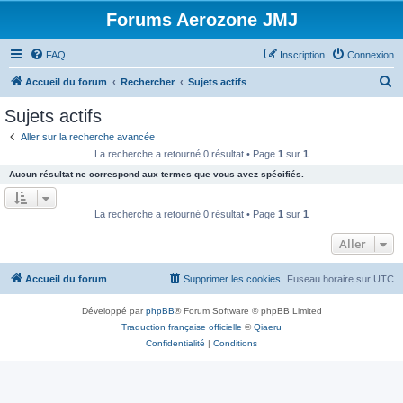
Forums Aerozone JMJ
FAQ
Inscription
Connexion
R
Accueil du forum
Rechercher
Sujets actifs
e
Sujets actifs
c
Aller sur la recherche avancée
h
La recherche a retourné 0 résultat • Page
1
sur
1
e
Aucun résultat ne correspond aux termes que vous avez spécifiés.
r
c
La recherche a retourné 0 résultat • Page
1
sur
1
h
Aller
e
r
Accueil du forum
Supprimer les cookies
Fuseau horaire sur
UTC
Développé par
phpBB
® Forum Software © phpBB Limited
Traduction française officielle
©
Qiaeru
Confidentialité
|
Conditions