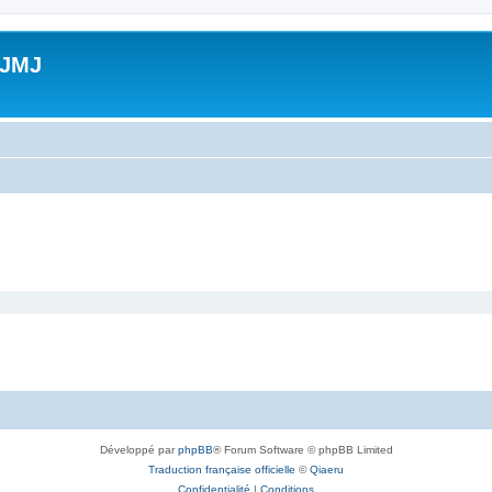
 JMJ
Développé par
phpBB
® Forum Software © phpBB Limited
Traduction française officielle
©
Qiaeru
Confidentialité
|
Conditions