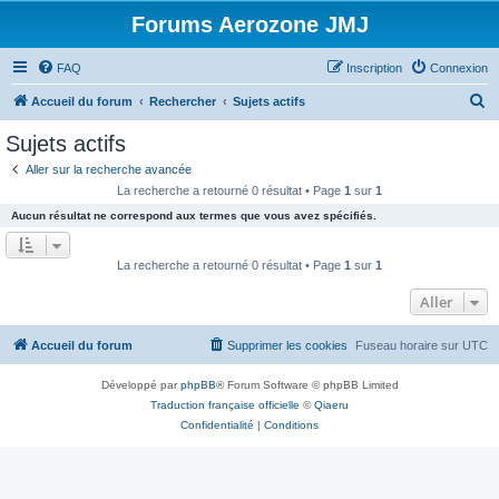
Forums Aerozone JMJ
FAQ
Inscription
Connexion
R
Accueil du forum
Rechercher
Sujets actifs
e
Sujets actifs
c
Aller sur la recherche avancée
h
La recherche a retourné 0 résultat • Page
1
sur
1
e
Aucun résultat ne correspond aux termes que vous avez spécifiés.
r
c
La recherche a retourné 0 résultat • Page
1
sur
1
h
Aller
e
r
Accueil du forum
Supprimer les cookies
Fuseau horaire sur
UTC
Développé par
phpBB
® Forum Software © phpBB Limited
Traduction française officielle
©
Qiaeru
Confidentialité
|
Conditions