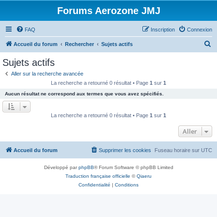
Forums Aerozone JMJ
FAQ
Inscription
Connexion
R
Accueil du forum
Rechercher
Sujets actifs
e
Sujets actifs
c
Aller sur la recherche avancée
h
La recherche a retourné 0 résultat • Page
1
sur
1
e
Aucun résultat ne correspond aux termes que vous avez spécifiés.
r
c
La recherche a retourné 0 résultat • Page
1
sur
1
h
Aller
e
r
Accueil du forum
Supprimer les cookies
Fuseau horaire sur
UTC
Développé par
phpBB
® Forum Software © phpBB Limited
Traduction française officielle
©
Qiaeru
Confidentialité
|
Conditions