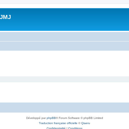
 JMJ
Développé par
phpBB
® Forum Software © phpBB Limited
Traduction française officielle
©
Qiaeru
Confidentialité
|
Conditions