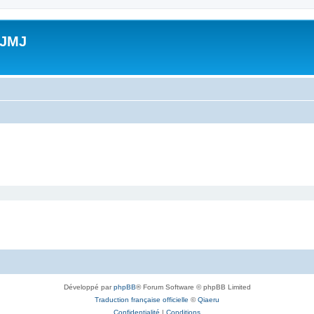
 JMJ
Développé par
phpBB
® Forum Software © phpBB Limited
Traduction française officielle
©
Qiaeru
Confidentialité
|
Conditions