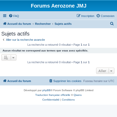
Forums Aerozone JMJ
FAQ
Inscription
Connexion
R
Accueil du forum
Rechercher
Sujets actifs
e
Sujets actifs
c
Aller sur la recherche avancée
h
La recherche a retourné 0 résultat • Page
1
sur
1
e
Aucun résultat ne correspond aux termes que vous avez spécifiés.
r
c
La recherche a retourné 0 résultat • Page
1
sur
1
h
Aller
e
r
Accueil du forum
Supprimer les cookies
Fuseau horaire sur
UTC
Développé par
phpBB
® Forum Software © phpBB Limited
Traduction française officielle
©
Qiaeru
Confidentialité
|
Conditions