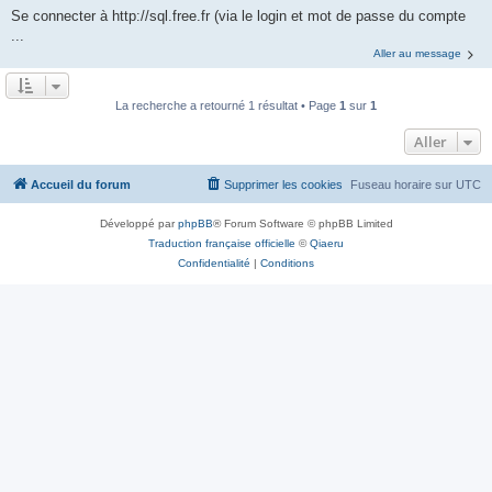
Se connecter à http://sql.free.fr (via le login et mot de passe du compte
...
Aller au message
La recherche a retourné 1 résultat • Page
1
sur
1
Aller
Accueil du forum
Supprimer les cookies
Fuseau horaire sur
UTC
Développé par
phpBB
® Forum Software © phpBB Limited
Traduction française officielle
©
Qiaeru
Confidentialité
|
Conditions