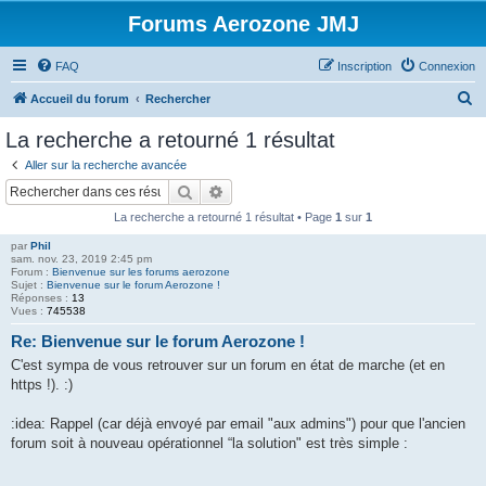
Forums Aerozone JMJ
FAQ
Inscription
Connexion
R
Accueil du forum
Rechercher
e
La recherche a retourné 1 résultat
c
Aller sur la recherche avancée
h
Rechercher
Recherche avancée
e
La recherche a retourné 1 résultat • Page
1
sur
1
r
par
Phil
c
sam. nov. 23, 2019 2:45 pm
Forum :
Bienvenue sur les forums aerozone
h
Sujet :
Bienvenue sur le forum Aerozone !
Réponses :
13
e
Vues :
745538
r
Re: Bienvenue sur le forum Aerozone !
C'est sympa de vous retrouver sur un forum en état de marche (et en
https !). :)
:idea: Rappel (car déjà envoyé par email "aux admins") pour que l'ancien
forum soit à nouveau opérationnel “la solution" est très simple :