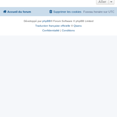
Aller
Accueil du forum
Supprimer les cookies
Fuseau horaire sur
UTC
Développé par
phpBB
® Forum Software © phpBB Limited
Traduction française officielle
©
Qiaeru
Confidentialité
|
Conditions