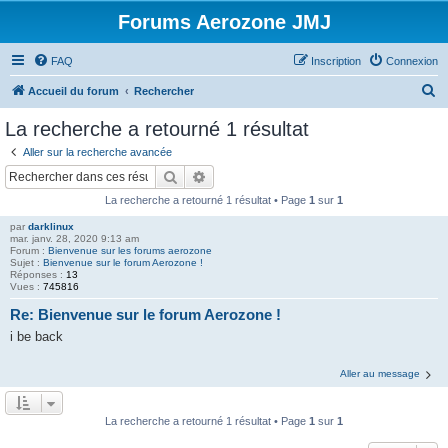
Forums Aerozone JMJ
FAQ
Inscription
Connexion
R
Accueil du forum
Rechercher
e
La recherche a retourné 1 résultat
c
Aller sur la recherche avancée
h
Rechercher
Recherche avancée
e
La recherche a retourné 1 résultat • Page
1
sur
1
r
par
darklinux
c
mar. janv. 28, 2020 9:13 am
Forum :
Bienvenue sur les forums aerozone
h
Sujet :
Bienvenue sur le forum Aerozone !
Réponses :
13
e
Vues :
745816
r
Re: Bienvenue sur le forum Aerozone !
i be back
Aller au message
La recherche a retourné 1 résultat • Page
1
sur
1