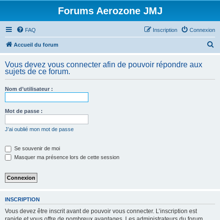
Forums Aerozone JMJ
FAQ
Inscription
Connexion
R
Accueil du forum
e
Vous devez vous connecter afin de pouvoir répondre aux
c
sujets de ce forum.
h
Nom d’utilisateur :
e
r
Mot de passe :
c
h
J’ai oublié mon mot de passe
e
Se souvenir de moi
r
Masquer ma présence lors de cette session
INSCRIPTION
Vous devez être inscrit avant de pouvoir vous connecter. L’inscription est
rapide et vous offre de nombreux avantages. Les administrateurs du forum