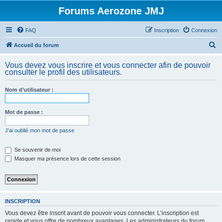
Forums Aerozone JMJ
FAQ
Inscription
Connexion
R
Accueil du forum
e
Vous devez vous inscrire et vous connecter afin de pouvoir
c
consulter le profil des utilisateurs.
h
Nom d’utilisateur :
e
r
Mot de passe :
c
h
J’ai oublié mon mot de passe
e
Se souvenir de moi
r
Masquer ma présence lors de cette session
INSCRIPTION
Vous devez être inscrit avant de pouvoir vous connecter. L’inscription est
rapide et vous offre de nombreux avantages. Les administrateurs du forum