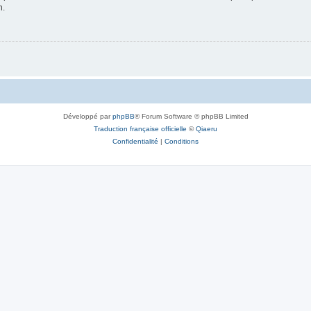
n.
Développé par
phpBB
® Forum Software © phpBB Limited
Traduction française officielle
©
Qiaeru
Confidentialité
|
Conditions