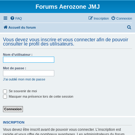
Forums Aerozone JMJ
FAQ
Inscription
Connexion
R
Accueil du forum
e
Vous devez vous inscrire et vous connecter afin de pouvoir
c
consulter le profil des utilisateurs.
h
Nom d’utilisateur :
e
r
Mot de passe :
c
h
J’ai oublié mon mot de passe
e
Se souvenir de moi
r
Masquer ma présence lors de cette session
INSCRIPTION
Vous devez être inscrit avant de pouvoir vous connecter. L’inscription est
rapide et vous offre de nombreux avantages. Les administrateurs du forum