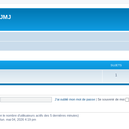
 JMJ
SUJETS
S
1
u
j
e
J’ai oublié mon mot de passe
|
Se souvenir de moi
t
s
selon le nombre d’utilisateurs actifs des 5 dernières minutes)
 lun. mai 04, 2026 4:19 pm