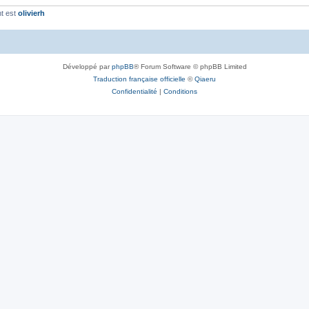
t est
olivierh
Développé par
phpBB
® Forum Software © phpBB Limited
Traduction française officielle
©
Qiaeru
Confidentialité
|
Conditions