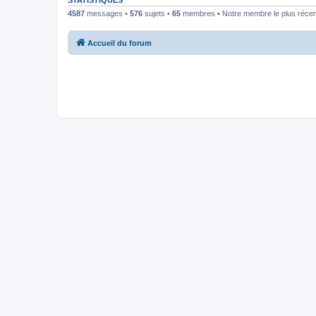
STATISTIQUES
4587
messages •
576
sujets •
65
membres • Notre membre le plus récen
Accueil du forum