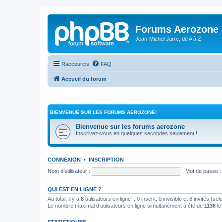
Forums Aerozone
Jean-Michel Jarre, de A à Z
Raccourcis
FAQ
Accueil du forum
BIENVENUE SUR LES FORUMS AEROZONE!
Bienvenue sur les forums aerozone
Inscrivez-vous en quelques secondes seulement !
CONNEXION
•
INSCRIPTION
Nom d’utilisateur :
Mot de passe :
QUI EST EN LIGNE ?
Au total, il y a
8
utilisateurs en ligne :: 0 inscrit, 0 invisible et 8 invités (
Le nombre maximal d’utilisateurs en ligne simultanément a été de
1136
le