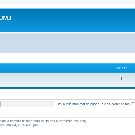
 JMJ
SUJETS
S
1
u
j
e
J’ai oublié mon mot de passe
|
Se souvenir de moi
t
s
 (selon le nombre d’utilisateurs actifs des 5 dernières minutes)
 lun. mai 04, 2026 4:19 pm