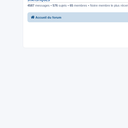
STATISTIQUES
4587
messages •
576
sujets •
65
membres • Notre membre le plus récen
Accueil du forum