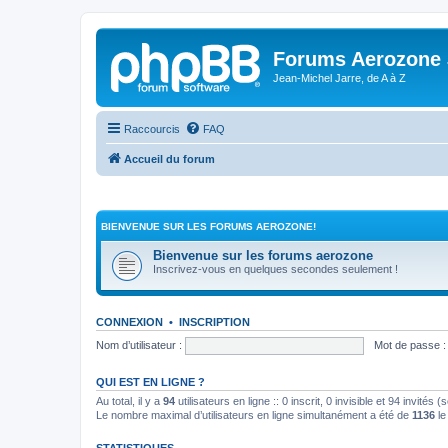
Forums Aerozone
Jean-Michel Jarre, de A à Z
Raccourcis
FAQ
Accueil du forum
BIENVENUE SUR LES FORUMS AEROZONE!
Bienvenue sur les forums aerozone
Inscrivez-vous en quelques secondes seulement !
CONNEXION
•
INSCRIPTION
Nom d’utilisateur :
Mot de passe :
QUI EST EN LIGNE ?
Au total, il y a
94
utilisateurs en ligne :: 0 inscrit, 0 invisible et 94 invités
Le nombre maximal d’utilisateurs en ligne simultanément a été de
1136
le