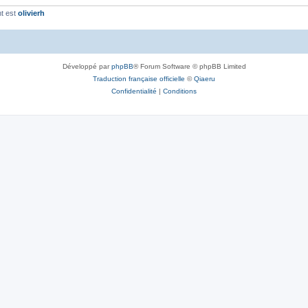
t est
olivierh
Développé par
phpBB
® Forum Software © phpBB Limited
Traduction française officielle
©
Qiaeru
Confidentialité
|
Conditions