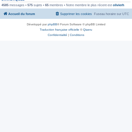
4585
messages •
575
sujets •
65
membres • Notre membre le plus récent est
olivierh
Accueil du forum
Supprimer les cookies
Fuseau horaire sur
UTC
Développé par
phpBB
® Forum Software © phpBB Limited
Traduction française officielle
©
Qiaeru
Confidentialité
|
Conditions