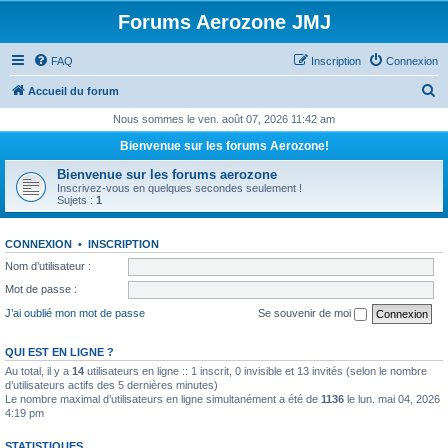
Forums Aerozone JMJ
FAQ
Inscription
Connexion
R
Accueil du forum
e
Nous sommes le ven. août 07, 2026 11:42 am
c
Bienvenue sur les forums Aerozone!
h
Bienvenue sur les forums aerozone
e
Inscrivez-vous en quelques secondes seulement !
Sujets :
1
r
c
CONNEXION
•
INSCRIPTION
h
Nom d’utilisateur :
e
Mot de passe :
r
J’ai oublié mon mot de passe
Se souvenir de moi
QUI EST EN LIGNE ?
Au total, il y a
14
utilisateurs en ligne :: 1 inscrit, 0 invisible et 13 invités (selon le nombre
d’utilisateurs actifs des 5 dernières minutes)
Le nombre maximal d’utilisateurs en ligne simultanément a été de
1136
le lun. mai 04, 2026
4:19 pm
STATISTIQUES