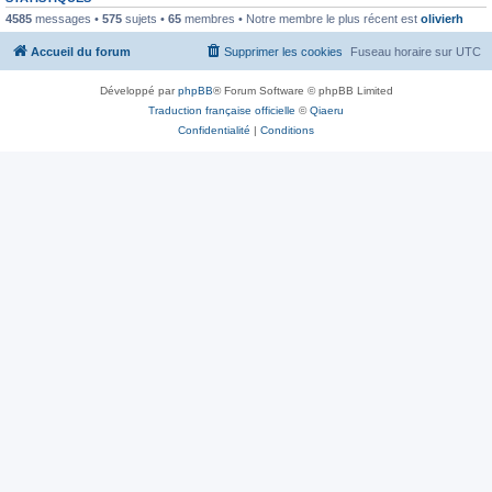
4585
messages •
575
sujets •
65
membres • Notre membre le plus récent est
olivierh
Accueil du forum
Supprimer les cookies
Fuseau horaire sur
UTC
Développé par
phpBB
® Forum Software © phpBB Limited
Traduction française officielle
©
Qiaeru
Confidentialité
|
Conditions