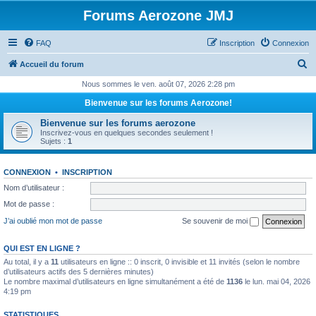
Forums Aerozone JMJ
FAQ
Inscription
Connexion
R
Accueil du forum
e
Nous sommes le ven. août 07, 2026 2:28 pm
c
Bienvenue sur les forums Aerozone!
h
Bienvenue sur les forums aerozone
e
Inscrivez-vous en quelques secondes seulement !
Sujets :
1
r
c
CONNEXION
•
INSCRIPTION
h
Nom d’utilisateur :
e
Mot de passe :
r
J’ai oublié mon mot de passe
Se souvenir de moi
QUI EST EN LIGNE ?
Au total, il y a
11
utilisateurs en ligne :: 0 inscrit, 0 invisible et 11 invités (selon le nombre
d’utilisateurs actifs des 5 dernières minutes)
Le nombre maximal d’utilisateurs en ligne simultanément a été de
1136
le lun. mai 04, 2026
4:19 pm
STATISTIQUES