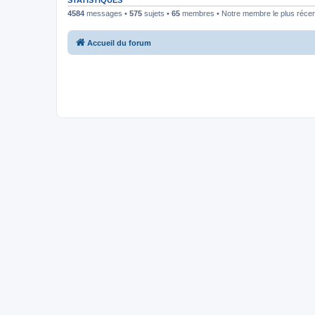
STATISTIQUES
4584
messages •
575
sujets •
65
membres • Notre membre le plus récen
Accueil du forum