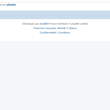
t est
olivierh
Développé par
phpBB
® Forum Software © phpBB Limited
Traduction française officielle
©
Qiaeru
Confidentialité
|
Conditions