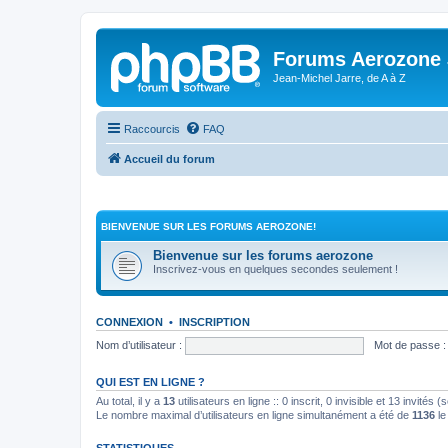
Forums Aerozone
Jean-Michel Jarre, de A à Z
Raccourcis
FAQ
Accueil du forum
BIENVENUE SUR LES FORUMS AEROZONE!
Bienvenue sur les forums aerozone
Inscrivez-vous en quelques secondes seulement !
CONNEXION
•
INSCRIPTION
Nom d’utilisateur :
Mot de passe :
QUI EST EN LIGNE ?
Au total, il y a
13
utilisateurs en ligne :: 0 inscrit, 0 invisible et 13 invités
Le nombre maximal d’utilisateurs en ligne simultanément a été de
1136
le