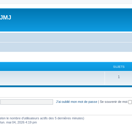
 JMJ
SUJETS
S
1
u
j
e
J’ai oublié mon mot de passe
|
Se souvenir de moi
t
s
 (selon le nombre d’utilisateurs actifs des 5 dernières minutes)
 lun. mai 04, 2026 4:19 pm