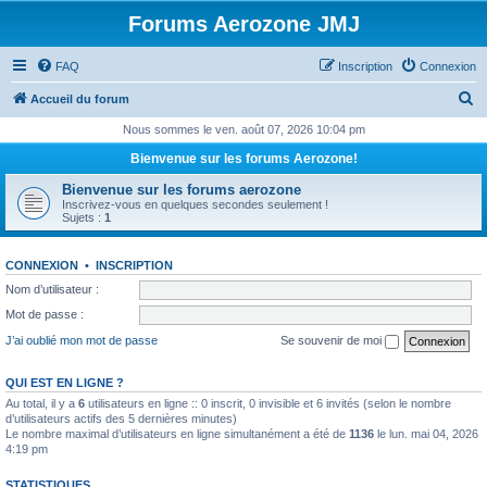
Forums Aerozone JMJ
FAQ
Inscription
Connexion
R
Accueil du forum
e
Nous sommes le ven. août 07, 2026 10:04 pm
c
Bienvenue sur les forums Aerozone!
h
Bienvenue sur les forums aerozone
e
Inscrivez-vous en quelques secondes seulement !
Sujets :
1
r
c
CONNEXION
•
INSCRIPTION
h
Nom d’utilisateur :
e
Mot de passe :
r
J’ai oublié mon mot de passe
Se souvenir de moi
QUI EST EN LIGNE ?
Au total, il y a
6
utilisateurs en ligne :: 0 inscrit, 0 invisible et 6 invités (selon le nombre
d’utilisateurs actifs des 5 dernières minutes)
Le nombre maximal d’utilisateurs en ligne simultanément a été de
1136
le lun. mai 04, 2026
4:19 pm
STATISTIQUES