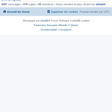
4587
messages •
576
sujets •
65
membres • Notre membre le plus récent est
olivierh
Accueil du forum
Supprimer les cookies
Fuseau horaire sur
UTC
Développé par
phpBB
® Forum Software © phpBB Limited
Traduction française officielle
©
Qiaeru
Confidentialité
|
Conditions