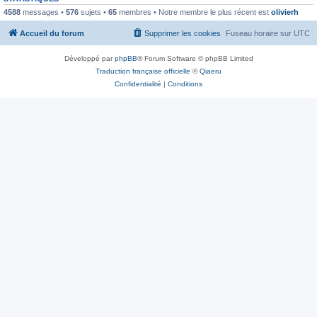
4588
messages •
576
sujets •
65
membres • Notre membre le plus récent est
olivierh
Accueil du forum
Supprimer les cookies
Fuseau horaire sur
UTC
Développé par
phpBB
® Forum Software © phpBB Limited
Traduction française officielle
©
Qiaeru
Confidentialité
|
Conditions