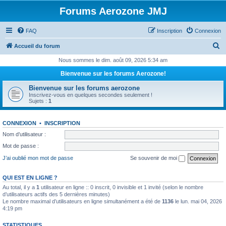
Forums Aerozone JMJ
FAQ
Inscription
Connexion
R
Accueil du forum
e
Nous sommes le dim. août 09, 2026 5:34 am
c
Bienvenue sur les forums Aerozone!
h
Bienvenue sur les forums aerozone
e
Inscrivez-vous en quelques secondes seulement !
Sujets :
1
r
c
CONNEXION
•
INSCRIPTION
h
Nom d’utilisateur :
e
Mot de passe :
r
J’ai oublié mon mot de passe
Se souvenir de moi
QUI EST EN LIGNE ?
Au total, il y a
1
utilisateur en ligne :: 0 inscrit, 0 invisible et 1 invité (selon le nombre
d’utilisateurs actifs des 5 dernières minutes)
Le nombre maximal d’utilisateurs en ligne simultanément a été de
1136
le lun. mai 04, 2026
4:19 pm
STATISTIQUES