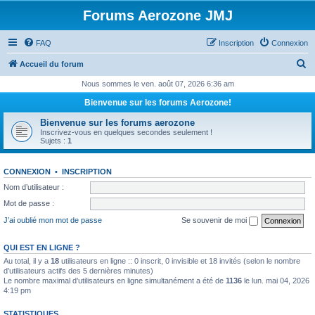
Forums Aerozone JMJ
FAQ
Inscription
Connexion
R
Accueil du forum
e
Nous sommes le ven. août 07, 2026 6:36 am
c
Bienvenue sur les forums Aerozone!
h
Bienvenue sur les forums aerozone
e
Inscrivez-vous en quelques secondes seulement !
Sujets :
1
r
c
CONNEXION
•
INSCRIPTION
h
Nom d’utilisateur :
e
Mot de passe :
r
J’ai oublié mon mot de passe
Se souvenir de moi
QUI EST EN LIGNE ?
Au total, il y a
18
utilisateurs en ligne :: 0 inscrit, 0 invisible et 18 invités (selon le nombre
d’utilisateurs actifs des 5 dernières minutes)
Le nombre maximal d’utilisateurs en ligne simultanément a été de
1136
le lun. mai 04, 2026
4:19 pm
STATISTIQUES