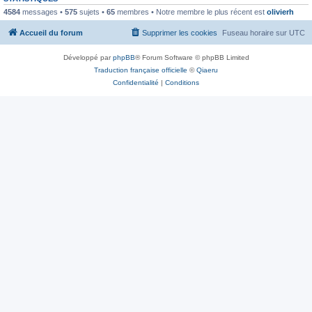
4584
messages •
575
sujets •
65
membres • Notre membre le plus récent est
olivierh
Accueil du forum
Supprimer les cookies
Fuseau horaire sur
UTC
Développé par
phpBB
® Forum Software © phpBB Limited
Traduction française officielle
©
Qiaeru
Confidentialité
|
Conditions