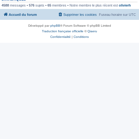
4588
messages •
576
sujets •
65
membres • Notre membre le plus récent est
olivierh
Accueil du forum
Supprimer les cookies
Fuseau horaire sur
UTC
Développé par
phpBB
® Forum Software © phpBB Limited
Traduction française officielle
©
Qiaeru
Confidentialité
|
Conditions