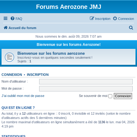
Forums Aerozone JMJ
FAQ
Inscription
Connexion
R
Accueil du forum
e
Nous sommes le dim. août 09, 2026 7:07 am
c
Bienvenue sur les forums Aerozone!
h
Bienvenue sur les forums aerozone
e
Inscrivez-vous en quelques secondes seulement !
Sujets :
1
r
c
CONNEXION
•
INSCRIPTION
h
Nom d’utilisateur :
e
Mot de passe :
r
J’ai oublié mon mot de passe
Se souvenir de moi
QUI EST EN LIGNE ?
Au total, il y a
12
utilisateurs en ligne :: 0 inscrit, 0 invisible et 12 invités (selon le nombre
d’utilisateurs actifs des 5 dernières minutes)
Le nombre maximal d’utilisateurs en ligne simultanément a été de
1136
le lun. mai 04, 2026
4:19 pm
STATISTIQUES