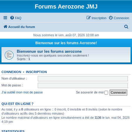
Forums Aerozone JMJ
FAQ
Inscription
Connexion
R
Accueil du forum
e
Nous sommes le ven. août 07, 2026 10:08 am
c
Bienvenue sur les forums Aerozone!
h
Bienvenue sur les forums aerozone
e
Inscrivez-vous en quelques secondes seulement !
Sujets :
1
r
c
CONNEXION
•
INSCRIPTION
h
Nom d’utilisateur :
e
Mot de passe :
r
J’ai oublié mon mot de passe
Se souvenir de moi
QUI EST EN LIGNE ?
Au total, il y a
8
utilisateurs en ligne :: 0 inscrit, 0 invisible et 8 invités (selon le nombre
d’utilisateurs actifs des 5 dernières minutes)
Le nombre maximal d’utilisateurs en ligne simultanément a été de
1136
le lun. mai 04, 2026
4:19 pm
STATISTIQUES