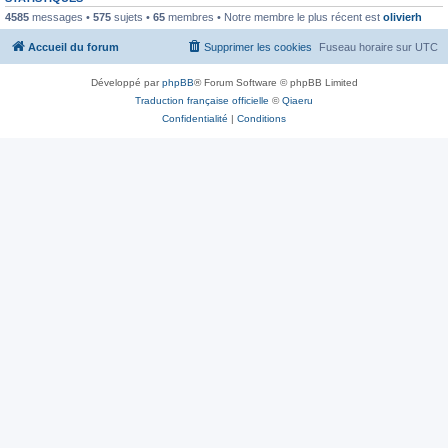
4585
messages •
575
sujets •
65
membres • Notre membre le plus récent est
olivierh
Accueil du forum
Supprimer les cookies
Fuseau horaire sur
UTC
Développé par
phpBB
® Forum Software © phpBB Limited
Traduction française officielle
©
Qiaeru
Confidentialité
|
Conditions