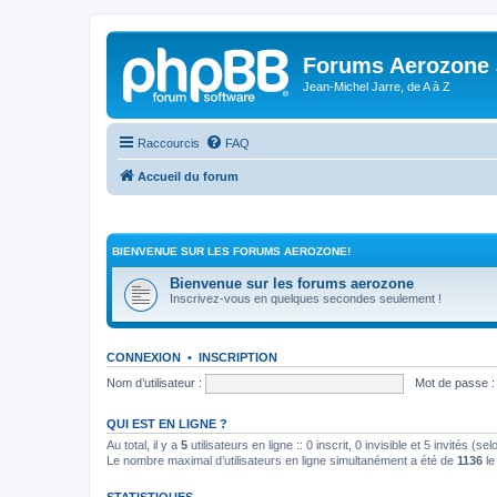
Forums Aerozone
Jean-Michel Jarre, de A à Z
Raccourcis
FAQ
Accueil du forum
BIENVENUE SUR LES FORUMS AEROZONE!
Bienvenue sur les forums aerozone
Inscrivez-vous en quelques secondes seulement !
CONNEXION
•
INSCRIPTION
Nom d’utilisateur :
Mot de passe :
QUI EST EN LIGNE ?
Au total, il y a
5
utilisateurs en ligne :: 0 inscrit, 0 invisible et 5 invités (
Le nombre maximal d’utilisateurs en ligne simultanément a été de
1136
le