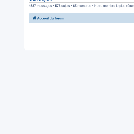
STATISTIQUES
4587
messages •
576
sujets •
65
membres • Notre membre le plus récen
Accueil du forum