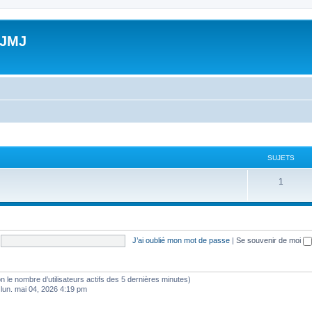
 JMJ
SUJETS
S
1
u
j
e
J’ai oublié mon mot de passe
|
Se souvenir de moi
t
s
selon le nombre d’utilisateurs actifs des 5 dernières minutes)
 lun. mai 04, 2026 4:19 pm