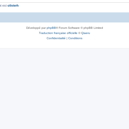
t est
olivierh
Développé par
phpBB
® Forum Software © phpBB Limited
Traduction française officielle
©
Qiaeru
Confidentialité
|
Conditions